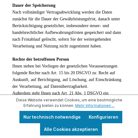
Dauer der Speicherung
Nach vollständiger Vertragsabwicklung werden die Daten
zunächst für die Dauer der Gewährleistungsfrist, danach unter
Berücksichtigung gesetzlicher, insbesondere steuer- und
handelsrechtlicher Aufbewahrungsfristen gespeichert und dann
nach Fristablauf gelöscht, sofern Sie der weitergehenden
Verarbeitung und Nutzung nicht zugestimmt haben.
Rechte der betroffenen Person
Ihnen stehen bei Vorliegen der gesetzlichen Voraussetzungen
folgende Rechte nach Art. 15 bis 20 DSGVO zu: Recht auf
Auskunft, auf Berichtigung, auf Löschung, auf Einschränkung
der Verarbeitung, auf Datenübertragbarkeit.
Außerdem steht Ihnen nach Art. 21 Abs. 1 DSGVO ein
Diese Website verwendet Cookies, um eine bestmögliche
Widerspruchsrecht gegen die Verarbeitungen zu, die auf Art. 6
Erfahrung bieten zu können.
Mehr Informationen ...
Abs. 1 f DSGVO beruhen, sowie gegen die Verarbeitung zum
Zwecke von Direktwerbung.
Nur technisch notwendige
Konfigurieren
Beschwerderecht bei der Aufsichtsbehörde
Alle Cookies akzeptieren
Sie haben gemäß Art. 77 DSGVO das Recht, sich bei der