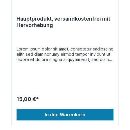
Hauptprodukt, versandkostenfrei mit
Hervorhebung
Lorem ipsum dolor sit amet, consetetur sadipscing
elitr, sed diam nonumy eirmod tempor invidunt ut
labore et dolore magna aliquyam erat, sed diam
voluptua. At vero eos et accusam et justo duo
dolores et ea rebum. Stet clita kasd gubergren,
no sea takimata sanctus est Lorem ipsum dolor sit
amet. Lorem ipsum dolor sit amet, consetetur
sadipscing elitr, sed diam nonumy eirmod tempor
invidunt ut labore et dolore magna aliquyam erat,
sed diam voluptua. At vero eos et accusam et
15,00 €*
justo duo dolores et ea rebum. Stet clita kasd
gubergren, no sea takimata sanctus est Lorem
ipsum dolor sit amet.
In den Warenkorb