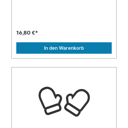
dolores et ea rebum. Stet clita kasd gubergren,
no sea takimata sanctus est Lorem ipsum dolor sit
amet. Lorem ipsum dolor sit amet, consetetur
sadipscing elitr, sed diam nonumy eirmod tempor
invidunt ut labore et dolore magna aliquyam erat,
sed diam voluptua. At vero eos et accusam et
16,80 €*
justo duo dolores et ea rebum. Stet clita kasd
gubergren, no sea takimata sanctus est Lorem
ipsum dolor sit amet.
In den Warenkorb