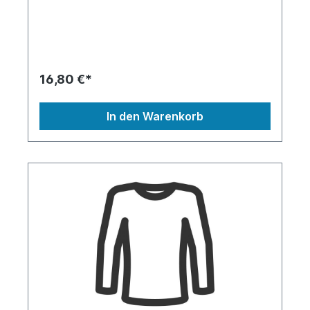
dolores et ea rebum. Stet clita kasd gubergren,
no sea takimata sanctus est Lorem ipsum dolor sit
amet. Lorem ipsum dolor sit amet, consetetur
sadipscing elitr, sed diam nonumy eirmod tempor
invidunt ut labore et dolore magna aliquyam erat,
sed diam voluptua. At vero eos et accusam et
16,80 €*
justo duo dolores et ea rebum. Stet clita kasd
gubergren, no sea takimata sanctus est Lorem
ipsum dolor sit amet.
In den Warenkorb