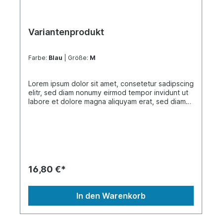
Variantenprodukt
Farbe:
Blau
| Größe:
M
Lorem ipsum dolor sit amet, consetetur sadipscing
elitr, sed diam nonumy eirmod tempor invidunt ut
labore et dolore magna aliquyam erat, sed diam
voluptua. At vero eos et accusam et justo duo
dolores et ea rebum. Stet clita kasd gubergren,
no sea takimata sanctus est Lorem ipsum dolor sit
amet. Lorem ipsum dolor sit amet, consetetur
sadipscing elitr, sed diam nonumy eirmod tempor
invidunt ut labore et dolore magna aliquyam erat,
sed diam voluptua. At vero eos et accusam et
16,80 €*
justo duo dolores et ea rebum. Stet clita kasd
gubergren, no sea takimata sanctus est Lorem
ipsum dolor sit amet.
In den Warenkorb