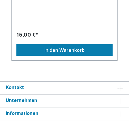
voluptua. At vero eos et accusam et justo duo
dolores et ea rebum. Stet clita kasd gubergren,
no sea takimata sanctus est Lorem ipsum dolor sit
amet. Lorem ipsum dolor sit amet, consetetur
sadipscing elitr, sed diam nonumy eirmod tempor
invidunt ut labore et dolore magna aliquyam erat,
sed diam voluptua. At vero eos et accusam et
15,00 €*
justo duo dolores et ea rebum. Stet clita kasd
gubergren, no sea takimata sanctus est Lorem
ipsum dolor sit amet.
In den Warenkorb
Kontakt
Unternehmen
Informationen